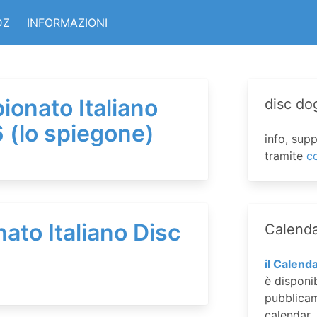
DZ
INFORMAZIONI
ionato Italiano
disc dog
 (lo spiegone)
info, sup
tramite
c
ato Italiano Disc
Calenda
il Calenda
è disponi
pubblicam
calendar