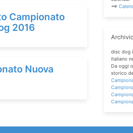
==>
Calen
to Campionato
Dog 2016
Archivi
disc dog 
italiano n
Da oggi o
nato Nuova
storico d
Campionat
Campiona
Campiona
Campiona