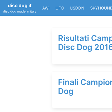
disc dog it
AWI
UFO
USDDN
SKYHOUN
disc dog made in italy
Risultati Camp
Disc Dog 2016
Finali Campion
Dog